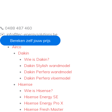
Ga
naar
de
inhoud
📞 0488 487 460
✉️ info@lec-energysolutions.be
Bereken zelf jouw prijs
Airco
Daikin
Wie is Daikin?
Daikin Stylish wandmodel
Daikin Perfera wandmodel
Daikin Perfera vloermodel
Hisense
Wie is Hisense?
Hisense Energy SE
Hisense Energy Pro X
Hisense Fresh Master