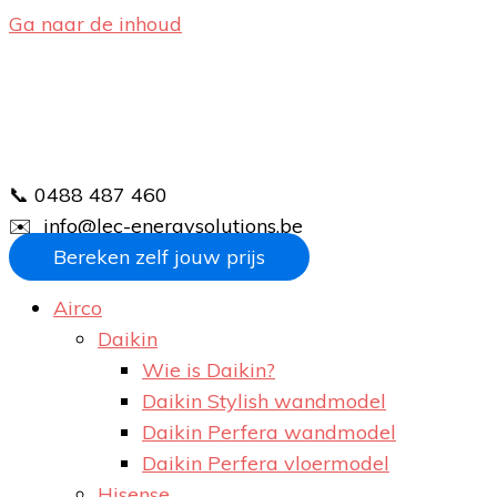
Ga naar de inhoud
📞 0488 487 460
✉️ info@lec-energysolutions.be
Bereken zelf jouw prijs
Airco
Daikin
Wie is Daikin?
Daikin Stylish wandmodel
Daikin Perfera wandmodel
Daikin Perfera vloermodel
Hisense