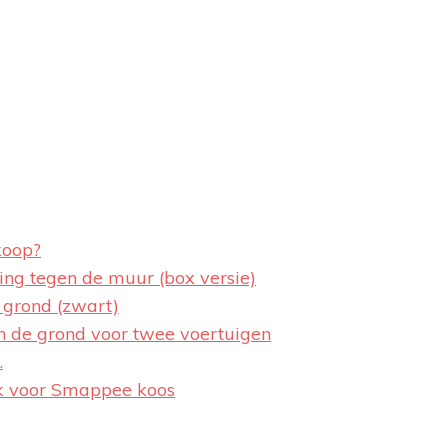
koop?
ng tegen de muur (box versie)
grond (zwart)
 de grond voor twee voertuigen
…
 voor Smappee koos