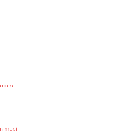
airco
en mooi