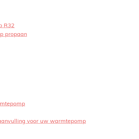
op R32
op propaan
armtepomp
 aanvulling voor uw warmtepomp