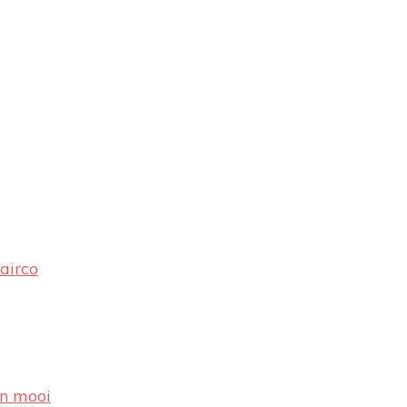
airco
en mooi