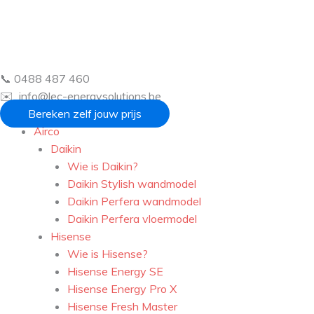
Ga
naar
de
inhoud
📞 0488 487 460
✉️ info@lec-energysolutions.be
Bereken zelf jouw prijs
Airco
Daikin
Wie is Daikin?
Daikin Stylish wandmodel
Daikin Perfera wandmodel
Daikin Perfera vloermodel
Hisense
Wie is Hisense?
Hisense Energy SE
Hisense Energy Pro X
Hisense Fresh Master