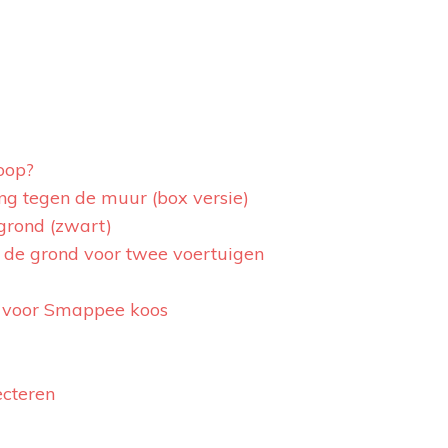
oop?
g tegen de muur (box versie)
grond (zwart)
de grond voor twee voertuigen
 voor Smappee koos
ecteren