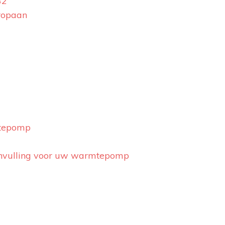
32
ropaan
mtepomp
anvulling voor uw warmtepomp