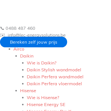
Ga
naar
de
inhoud
📞 0488 487 460
✉️ info@lec-energysolutions.be
Bereken zelf jouw prijs
Airco
Daikin
Wie is Daikin?
Daikin Stylish wandmodel
Daikin Perfera wandmodel
Daikin Perfera vloermodel
Hisense
Wie is Hisense?
Hisense Energy SE